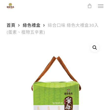
Skip
Men
to
main
content
首頁
綠色禮盒
綜合口味 綠色大禮盒30入
(蛋素、植物五辛素)