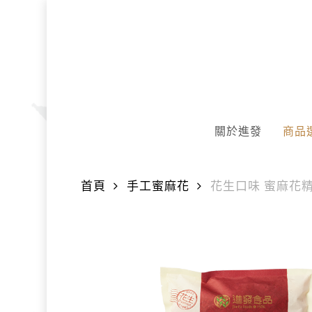
Skip
to
main
content
關於進發
商品
首頁
手工蜜麻花
花生口味 蜜麻花精