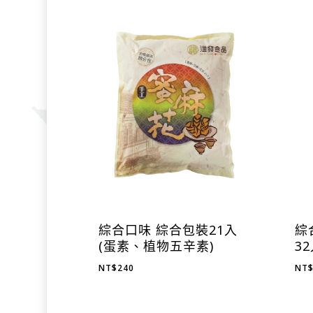
綜合口味 綜合包裝21入
綜
(蛋素、植物五辛素)
3
NT$
240
NT