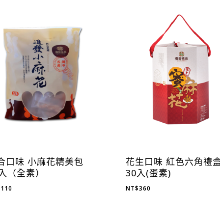
合口味 小麻花精美包
花生口味 紅色六角禮
2入（全素）
30入(蛋素)
$
110
NT$
360