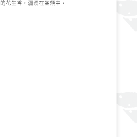
郁的花生香，瀰漫在齒頰中。