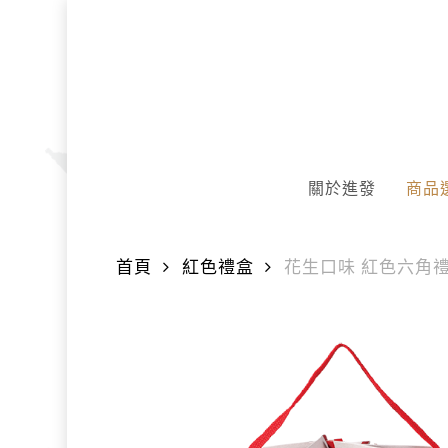
Skip
to
main
content
關於進發
商品
首頁
紅色禮盒
花生口味 紅色六角禮