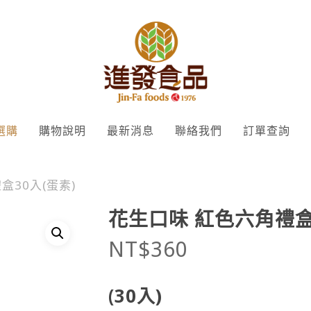
選購
購物說明
最新消息
聯絡我們
訂單查詢
盒30入(蛋素)
花生口味 紅色六角禮盒
NT$
360
(30入)