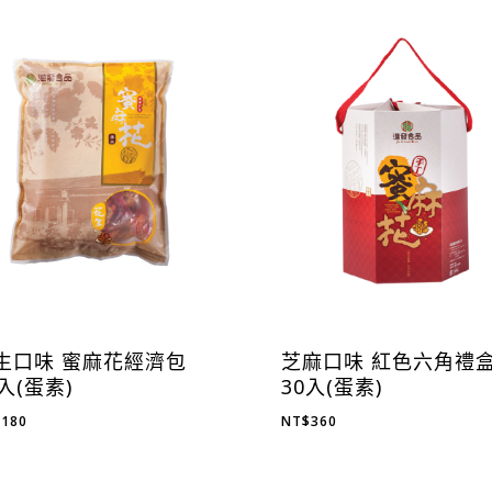
生口味 蜜麻花經濟包
芝麻口味 紅色六角禮
6入(蛋素)
30入(蛋素)
$
180
NT$
360