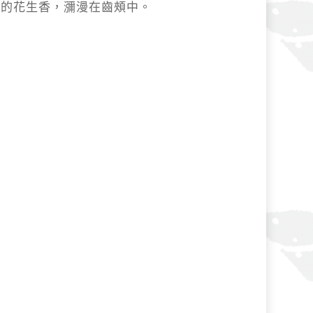
郁的花生香，瀰漫在齒頰中。