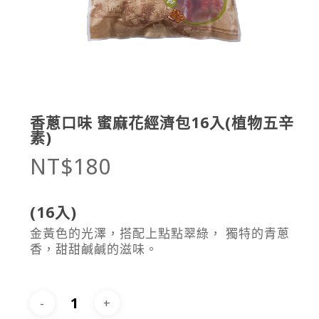
香蔥口味 蜜麻花經濟包16入(植物五辛
素)
NT$
180
(16入)
金黃色的光澤，搭配上點點翠綠， 獨特的青蔥
香，甜甜鹹鹹的滋味。