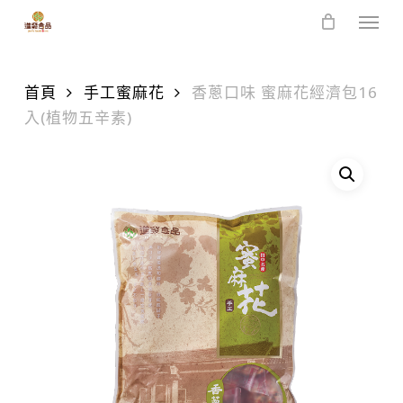
Skip
Men
to
main
content
首頁
手工蜜麻花
香蔥口味 蜜麻花經濟包16
入(植物五辛素)