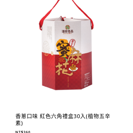
香蔥口味 紅色六角禮盒30入(植物五辛
素)
NT$
360