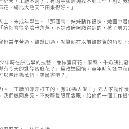
年紀大，工廠不聘了；有的手腳遲鈍找不到工作，剛好我
麻花，總比大熱天下田來得好。」
人士、未成年學生。「那個高二妹妹動作很快，她國中暑
「這社會很多陰暗角落，不是政府照顧得到的，孩子努力
我們當年苦過、被幫助過，就算站在以前被欺負的角度，
靠少年時在餅店學的技藝，兼做蜜麻花、麻酥、牛奶餅批
哪有今天的進發蜜麻花？」吳政達回憶，童年時每逢中秋
可以包出幾萬個，夠厲害吧？」
力。「正職加兼差打工的，有30幾人呢！」老人家動作
，我們感同身受。不妨睜隻眼閉隻眼，給他們一個工作機