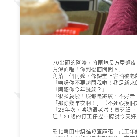
70出頭的阿嬤，將兩塊長方型麵
資深的啦！你到後面問問。」
角落一個阿嬤，像課堂上害怕被老
「唉呀你不要訪問我啦！我是新來
「阿嬤你今年幾歲？」
「很多歲啦！臉都是皺紋，不好看
「那你幾年次啊！」（不死心換個
「25年次，唉喲很老啦！真歹細
哇！81歲的打工仔捏～聽說今天
彰化縣田中鎮進發蜜麻花，員工年