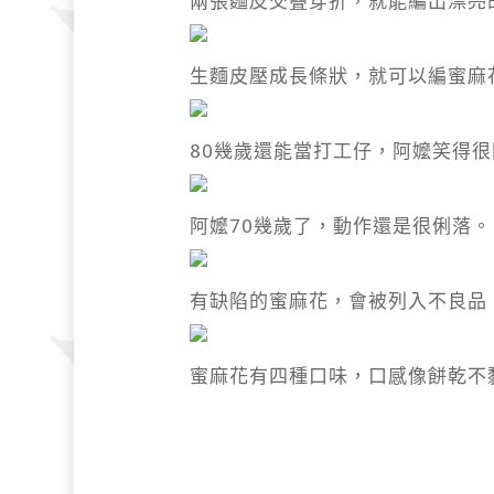
兩張麵皮交疊穿折，就能編出漂亮
生麵皮壓成長條狀，就可以編蜜麻
80幾歲還能當打工仔，阿嬤笑得
阿嬤70幾歲了，動作還是很俐落
有缺陷的蜜麻花，會被列入不良品
蜜麻花有四種口味，口感像餅乾不