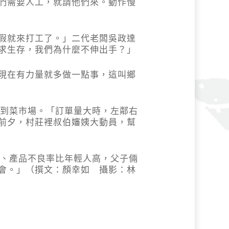
們需要人工，就請他們來。動作慢
假就來打工了。」二代老闆吳政達
求生存，我們為什麼不伸出手？」
現在有力量就多做一點事，這叫鄉
發到菜市場。「訂單量大時，左鄰右
前夕，村莊裡叔伯嬸姨大動員，幫
慢、產品不良率比年輕人高，父子倆
會。」（撰文：顏幸如 攝影：林