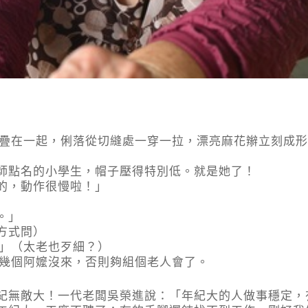
皮疊在一起，俐落從切縫處一穿一拉，漂亮麻花辮立刻成
師點名的小學生，帽子壓得特別低。就是她了！
的，動作很慢啦！」
。」
方式問）
。」（太老也歹細？）
好幾個阿嬤沒來，否則夠組個老人會了。
紀無敵大！一代老闆吳榮進說：「年紀大的人做事穩定，