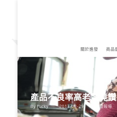
Skip
to
main
content
關於進發
商品
產品不良率高老闆竟讚
By
lucky
2017-08-29
媒體報導