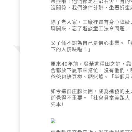
呆症啦！他們都是左鄰右舍，有的
沒關係，我們論件計酬，坐著折蜜
除了老人家，工廠裡還有身心障礙
聊開來，忘了避談童工法令問題。
父子倆不認為自己是佛心事業。「
下的人情味啦！」
原來40年前，吳榮進種田之餘，
舍都放下農事來幫忙，沒有他們，
爸爸包綠豆椪、顧烤爐。「半個月
如今這群庄腳兵團，成為進發的主
卻覺得不重要。「社會貧富差距大
先本）